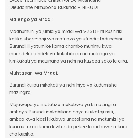
Dieudonne Nimubona Rukundo - NIRUDI
Malengo ya Mradi
:
Madhumuni ya jumla ya mradi wa V2SDF ni kushiriki
katika uboreshaji wa mafunzo ya ufundi stadi nchini
Burundi ili yatumike kama chombo muhimu kwa
maendeleo endelevu, kukabiliana na malengo ya
kimkakati ya mazingira ya nchi na kuzoea soko la ajira.
Muhtasari wa Mradi
:
Burundi kujibu mikakati ya nchi hiyo ya kudumisha
mazingira.
Mojawapo ya matatizo makubwa ya kimazingira
ambayo Burundi inakabiliana nayo ni ukataji miti,
ambao kwa kiasi kikubwa unatokana na matumizi ya
kuni au mkaa kama kivitendo pekee kinachowezekana
cha kupikia.