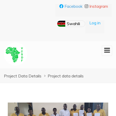
Skip
Facebook
Instagram
to
main
content
Log in
Breadcrumb
Project Data Details
Project data details