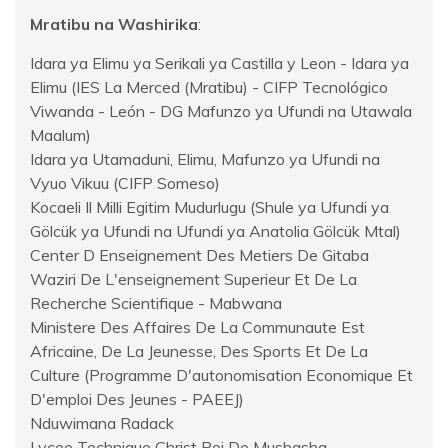
Mratibu na Washirika
:
Idara ya Elimu ya Serikali ya Castilla y Leon - Idara ya
Elimu (IES La Merced (Mratibu) - CIFP Tecnológico
Viwanda - León - DG Mafunzo ya Ufundi na Utawala
Maalum)
Idara ya Utamaduni, Elimu, Mafunzo ya Ufundi na
Vyuo Vikuu (CIFP Someso)
Kocaeli Il Milli Egitim Mudurlugu (Shule ya Ufundi ya
Gölcük ya Ufundi na Ufundi ya Anatolia Gölcük Mtal)
Center D Enseignement Des Metiers De Gitaba
Waziri De L'enseignement Superieur Et De La
Recherche Scientifique - Mabwana
Ministere Des Affaires De La Communaute Est
Africaine, De La Jeunesse, Des Sports Et De La
Culture (Programme D'autonomisation Economique Et
D'emploi Des Jeunes - PAEEJ)
Nduwimana Radack
Lycee Technique Christ Roi De Mushasha