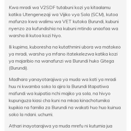
Kwa mradi wa V2SDF tutabuni kozi ya kitaalamu
katika Utengenezaji wa Vijiko vya Sola (SCM), kutoa
mafunzo kwa walimu wa VET kutoka Burundi, kubuni
nyenzo za kufundishia na kubuni mtindo unaofaa wa
warsha ili kutoa kozi hiyo.
Ili kupima, kuboresha na kutathmini ubora wa matokeo
ya mradi, warsha ya mfano itatekelezwa katika kozi
ya majaribio na wanafunzi wa Burundi huko Gitega
(Burundi).
Madhara yanayotarajiwa ya muda wa kati ya mradi
huu ni kwamba soko la ajira la Burundi litapatiwa
mafundi wa kuipatia nchi majiko ya sola, na hivyo
kupunguza kiasi cha kuni na mkaa kinachotumika
kupikia na familia za Burundi na wakati huo huo kuinua
soko la ndani. uchumi.
Athari inayotarajiwa ya muda mrefu ni kutumia jua