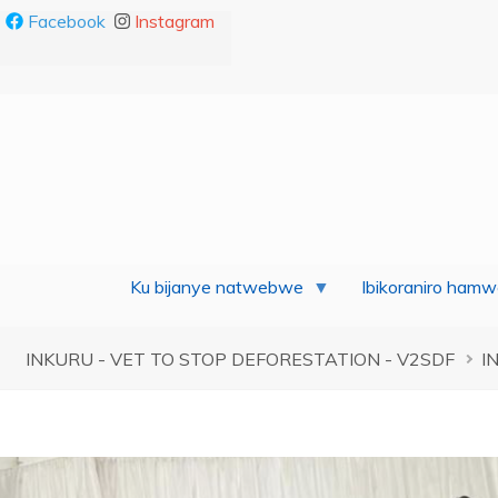
Facebook
Instagram
Ku bijanye natwebwe
Ibikoraniro hamw
Breadcrumb
INKURU - VET TO STOP DEFORESTATION - V2SDF
I